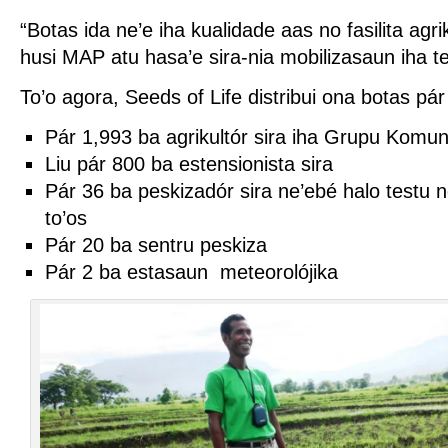
“Botas ida ne’e iha kualidade aas no fasilita agri
husi MAP atu hasa’e sira-nia mobilizasaun iha 
To’o agora, Seeds of Life distribui ona botas pár
Pár 1,993 ba agrikultór sira iha Grupu Komu
Liu pár 800 ba estensionista sira
Pár 36 ba peskizadór sira ne’ebé halo testu
to’os
Pár 20 ba sentru peskiza
Pár 2 ba estasaun meteorolójika