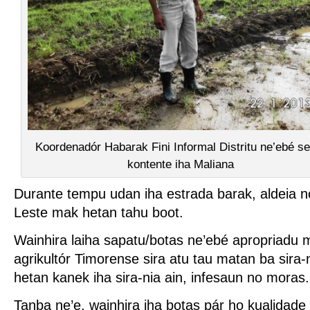
Koordenadór Habarak Fini Informal Distritu ne’ebé s
kontente iha Maliana
Durante tempu udan iha estrada barak, aldeia n
Leste mak hetan tahu boot.
Wainhira laiha sapatu/botas ne’ebé apropriadu m
agrikultór Timorense sira atu tau matan ba sira-ni
hetan kanek iha sira-nia ain, infesaun no moras.
Tanba ne’e, wainhira iha botas pár ho kualidade