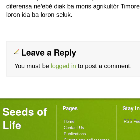
diferensa ne’ebé diak ba moris agrikultór Timore
loron ida ba loron seluk.
Leave a Reply
You must be
logged in
to post a comment.
Seeds of
Pages
Stay I
Life
Home
RSS Fe
Contact Us
Publications