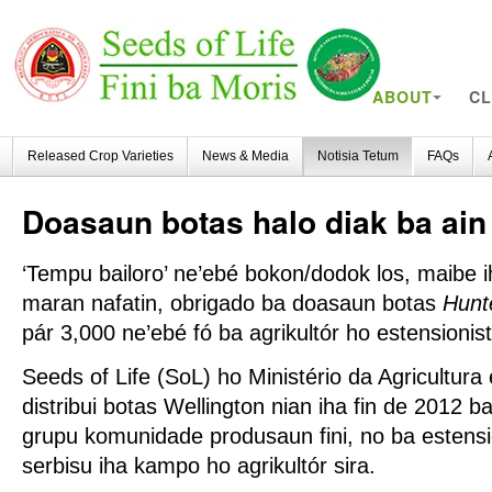
ABOUT
CL
Released Crop Varieties
News & Media
Notisia Tetum
FAQs
Doasaun
botas halo diak ba ain
‘Tempu bailoro’ ne’ebé bokon/dodok los, maibe 
maran nafatin, obrigado ba doasaun botas
Hunt
pár 3,000 ne’ebé fó ba agrikultór ho estensionist
Seeds of Life (SoL) ho Ministério da Agricultur
distribui botas Wellington nian iha fin de 2012 ba 
grupu komunidade produsaun fini, no ba estens
serbisu iha kampo ho agrikultór sira.