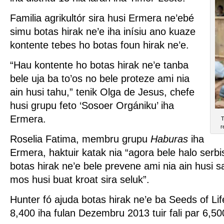
Familia agrikultór sira husi Ermera ne’ebé
simu botas hirak ne’e iha inísiu ano kuaze
kontente tebes ho botas foun hirak ne’e.
“Hau kontente ho botas hirak ne’e tanba
bele uja ba to’os no bele proteze ami nia
ain husi tahu,” tenik Olga de Jesus, chefe
husi grupu feto ‘Sosoer Orgániku’ iha
Ermera.
T
r
Roselia Fatima, membru grupu
Haburas
iha
Ermera, haktuir katak nia “agora bele halo serbi
botas hirak ne’e bele prevene ami nia ain husi 
mos husi buat kroat sira seluk”.
Hunter fó ajuda botas hirak ne’e ba Seeds of Lif
8,400 iha fulan Dezembru 2013 tuir fali par 6,50