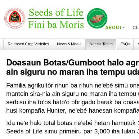
ABOUT
CL
Released Crop Varieties
News & Media
Notisia Tetum
FAQs
Doasaun
Botas/Gumboot halo agrik
ain siguru no maran iha tempu ud
Familia agrikultór rihun ba rihun ne’ebé simu o
mantein sira-nia ain siguru no maran iha tempu 
serbisu iha to’os hato’o obrigado barak ba doas
husi kompaña Hunter, ne’ebé hanesan kompaña 
Ida ne’e halo total botas ne’ebé hetan hamutuk
Seeds of Life simu primeiru par 3,000 iha fulan 