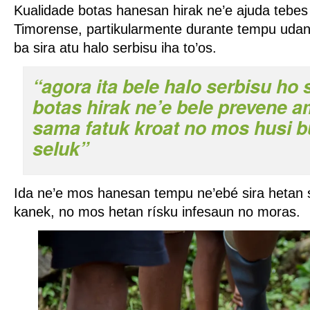
Kualidade botas hanesan hirak ne’e ajuda tebes f
Timorense, partikularmente durante tempu udan w
ba sira atu halo serbisu iha to’os.
“agora ita bele halo serbisu ho 
botas hirak ne’e bele prevene am
sama fatuk kroat no mos husi bu
seluk”
Ida ne’e mos hanesan tempu ne’ebé sira hetan s
kanek, no mos hetan rísku infesaun no moras.