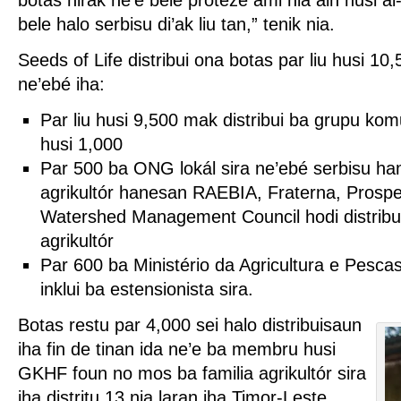
bele halo serbisu di’ak liu tan,” tenik nia.
Seeds of Life distribui ona botas par liu husi 10,
ne’ebé iha:
Par liu husi 9,500 mak distribui ba grupu kom
husi 1,000
Par 500 ba ONG lokál sira ne’ebé serbisu ha
agrikultór hanesan RAEBIA, Fraterna, Pros
Watershed Management Council hodi distribui
agrikultór
Par 600 ba Ministério da Agricultura e Pescas
inklui ba estensionista sira.
Botas restu par 4,000 sei halo distribuisaun
iha fin de tinan ida ne’e ba membru husi
GKHF foun no mos ba familia agrikultór sira
iha distritu 13 nia laran iha Timor-Leste.