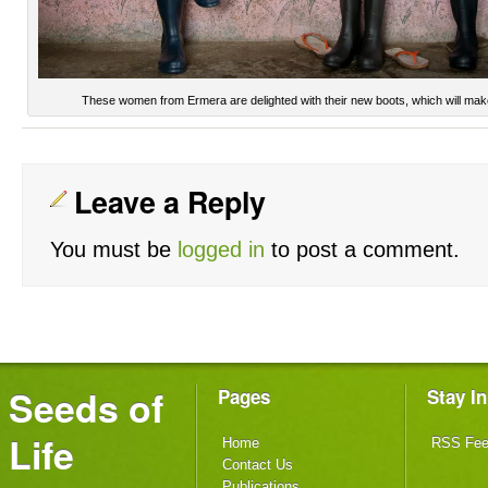
These women from Ermera are delighted with their new boots, which will make 
Leave a Reply
You must be
logged in
to post a comment.
Seeds of
Pages
Stay I
Life
Home
RSS Fe
Contact Us
Publications