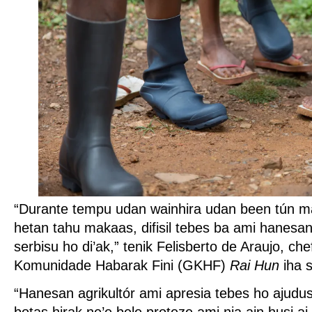
“Durante tempu udan wainhira udan been tún ma
hetan tahu makaas, difisil tebes ba ami hanesan 
serbisu ho di’ak,” tenik Felisberto de Araujo, c
Komunidade Habarak Fini (GKHF)
Rai Hun
iha 
“Hanesan agrikultór ami apresia tebes ho ajudus
botas hirak ne’e bele proteze ami nia ain husi ai