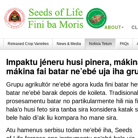
ABOUT
CL
Released Crop Varieties
News & Media
Notisia Tetum
FAQs
Impaktu
jéneru husi pinera, máki
mákina fai batar ne’ebé uja iha gru
Grupu agrikultór ne’ebé agora kuda fini batar he
batar ne’ebé barak depois de koileta. Tradision
prosesamentu batar no partikularmente hili nia fi
hala’o husi feto sira tanba sira konsidera katak s
bele halo di’ak liu kompara ho mane sira.
Atu hamenus serbisu todan ne’ebé iha, Seeds