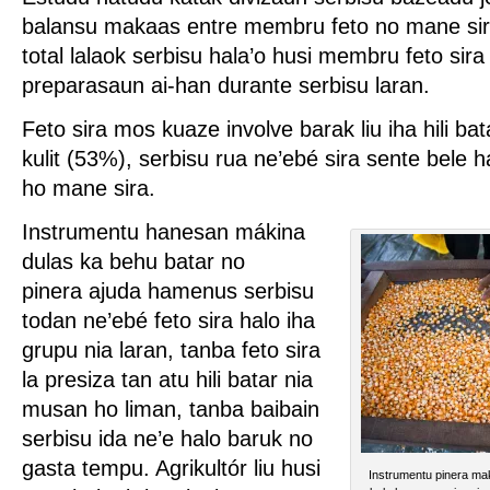
balansu makaas entre membru feto no mane sir
total lalaok serbisu hala’o husi membru feto sira 
preparasaun ai-han durante serbisu laran.
Feto sira mos kuaze involve barak liu iha hili bata
kulit (53%), serbisu rua ne’ebé sira sente bele h
ho mane sira.
Instrumentu hanesan mákina
dulas ka behu batar no
pinera ajuda hamenus serbisu
todan ne’ebé feto sira halo iha
grupu nia laran, tanba feto sira
la presiza tan atu hili batar nia
musan ho liman, tanba baibain
serbisu ida ne’e halo baruk no
gasta tempu. Agrikultór liu husi
Instrumentu pinera mak