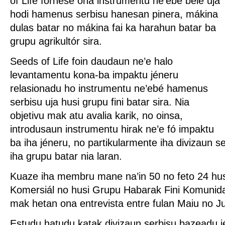
of Life fornese ona instrumentu ne’ebé bele uja
hodi hamenus serbisu hanesan pinera, mákina
dulas batar no mákina fai ka harahun batar ba
grupu agrikultór sira.
Seeds of Life foin daudaun ne’e halo
levantamentu kona-ba impaktu jéneru
relasionadu ho instrumentu ne’ebé hamenus
serbisu uja husi grupu fini batar sira. Nia
objetivu mak atu avalia karik, no oinsa,
introdusaun instrumentu hirak ne’e fó impaktu
ba iha jéneru, no partikularmente iha divizaun 
iha grupu batar nia laran.
Kuaze iha membru mane na’in 50 no feto 24 husi
Komersiál no husi Grupu Habarak Fini Komunida
mak hetan ona entrevista entre fulan Maiu no J
Estudu hatudu katak divizaun serbisu bazeadu 