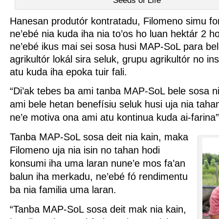
Hanesan produtór kontratadu, Filomeno simu font
ne’ebé nia kuda iha nia to’os ho luan hektár 2 h
ne’ebé ikus mai sei sosa husi MAP-SoL para bele
agrikultór lokál sira seluk, grupu agrikultór no i
atu kuda iha epoka tuir fali.
“Di’ak tebes ba ami tanba MAP-SoL bele sosa n
ami bele hetan benefísiu seluk husi uja nia tahan
ne’e motiva ona ami atu kontinua kuda ai-farina”
Tanba MAP-SoL sosa deit nia kain, maka
Filomeno uja nia isin no tahan hodi
konsumi iha uma laran nune’e mos fa’an
balun iha merkadu, ne’ebé fó rendimentu
ba nia familia uma laran.
“Tanba MAP-SoL sosa deit mak nia kain,