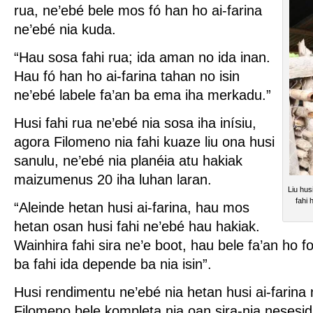
rua, ne’ebé bele mos fó han ho ai-farina
ne’ebé nia kuda.
“Hau sosa fahi rua; ida aman no ida inan.
Hau fó han ho ai-farina tahan no isin
ne’ebé labele fa’an ba ema iha merkadu.”
Husi fahi rua ne’ebé nia sosa iha inísiu,
agora Filomeno nia fahi kuaze liu ona husi
sanulu, ne’ebé nia planéia atu hakiak
maizumenus 20 iha luhan laran.
Liu hus
fahi 
“Aleinde hetan husi ai-farina, hau mos
hetan osan husi fahi ne’ebé hau hakiak.
Wainhira fahi sira ne’e boot, hau bele fa’an ho
ba fahi ida depende ba nia isin”.
Husi rendimentu ne’ebé nia hetan husi ai-farina 
Filomeno bele kompleta nia oan sira-nia nesesid