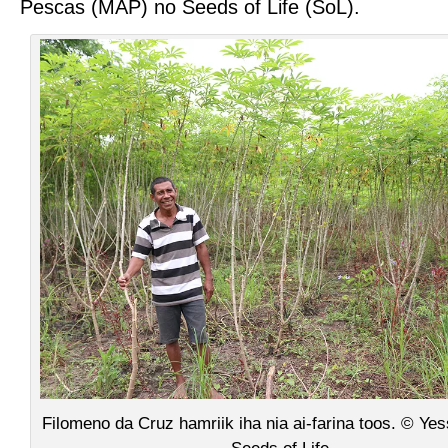
Pescas (MAP) no Seeds of Life (SoL).
Filomeno da Cruz hamriik iha nia ai-farina toos. © Yes
Seeds of Life