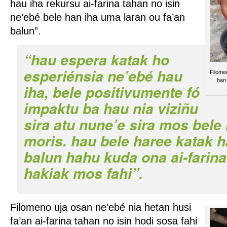
hau iha rekursu ai-farina tahan no isin
ne’ebé bele han iha uma laran ou fa’an
balun”.
“hau espera katak ho
esperiénsia ne’ebé hau
Filomen
han 
iha, bele positivumente fó
impaktu ba hau nia viziñu
sira atu nune’e sira mos bele 
moris. hau bele haree katak h
balun hahu kuda ona ai-farin
hakiak mos fahi”.
Filomeno uja osan ne’ebé nia hetan husi
fa’an ai-farina tahan no isin hodi sosa fahi