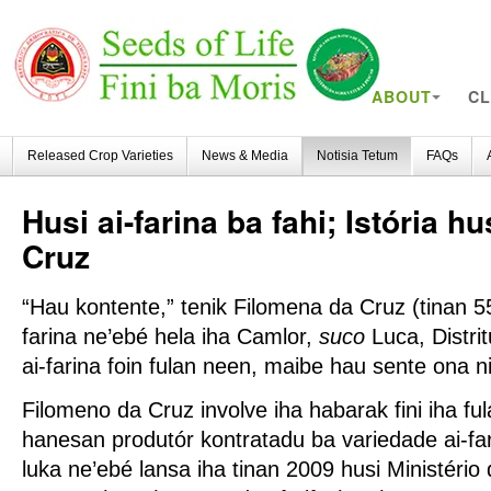
ABOUT
CL
Released Crop Varieties
News & Media
Notisia Tetum
FAQs
Husi
ai-farina ba fahi; Istória h
Cruz
“Hau kontente,” tenik Filomena da Cruz (tinan 55
farina ne’ebé hela iha Camlor,
suco
Luca, Distri
ai-farina foin fulan neen, maibe hau sente ona ni
Filomeno da Cruz involve iha habarak fini iha ful
hanesan produtór kontratadu ba variedade ai-fari
luka ne’ebé lansa iha tinan 2009 husi Ministério 