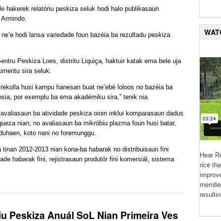
e hakerek relatóriu peskiza seluk hodi halo publikasaun
k Armindo.
WAT
e’e hodi lansa variedade foun bazéia ba rezultadu peskiza
entru Peskiza Loes, distritu Liquiça, haktuir katak ema bele uja
umentu sira seluk.
 rekolla husi kampu hanesan buat ne’ebé loloos no bazéia ba
énsia, por exemplu ba ema akadémiku sira,” tenik nia.
avaliasaun ba atividade peskiza oioin inklui komparasaun dadus
eza nian; no avaliasaun ba mikróbiu plazma foun husi batar,
ui duhaen, koto nani no foremunggu.
ha tinan 2012-2013 nian kona-ba habarak no distribuisaun fini
Hear Re
ade habarak fini, rejistrasaun produtór fini komersiál, sistema
rice th
improve
member
resulti
iu Peskiza Anuál SoL Nian Primeira Ves