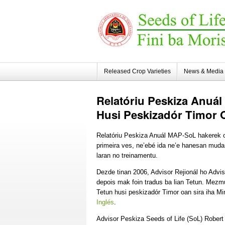
Released Crop Varieties
News & Media
Relatóriu
Peskiza Anuál
Husi Peskizadór Timor 
Relatóriu Peskiza Anuál MAP-SoL hakerek ona
primeira ves, ne’ebé ida ne’e hanesan mudan
laran no treinamentu.
Dezde tinan 2006, Advisor Rejionál ho Adviso
depois mak foin tradus ba lian Tetun. Mezmu 
Tetun husi peskizadór Timor oan sira iha Mi
Inglés
.
Advisor Peskiza Seeds of Life (SoL) Robert 