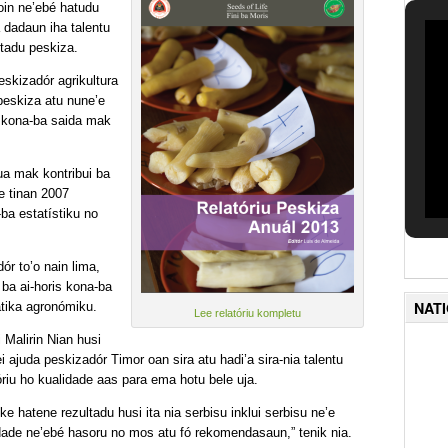
oin ne’ebé hatudu
 dadaun iha talentu
ltadu peskiza.
skizadór agrikultura
 peskiza atu nune’e
 kona-ba saida mak
rua mak kontribui ba
e tinan 2007
ba estatístiku no
r to’o nain lima,
 ba ai-horis kona-ba
NAT
átika agronómiku.
Lee relatóriu kompletu
Malirin Nian husi
sei ajuda peskizadór Timor oan sira atu hadi’a sira-nia talentu
óriu ho kualidade aas para ema hotu bele uja.
e hatene rezultadu husi ita nia serbisu inklui serbisu ne’e
ldade ne’ebé hasoru no mos atu fó rekomendasaun,” tenik nia.