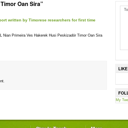
 Timor Oan Sira”
To
rt written by Timorese researchers for first time
oL Nian Primeira Ves Hakerek Husi Peskizadór Timor Oan Sira
LIK
nt.
FOL
My Twe