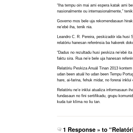
“Iha tempu oin mai ami espera katak ami bel
nasionalmente ou internasionalmente,” teni
Governo mos bele uja rekomendasaun hirak n
ne’ebé iha, tenik nia.
Leandro C. R. Pereira, peskizadór ida husi S
relatóriu hanesan referénsia ba hakerek dok
“Dadus no rezultadu husi peskiza ne’ebé ita
faktu sira. Rua ne’e bele uja hanesan refer
Relatóriu Peskiza Anuál Tinan 2013 kontem 
udan been atuál ho udan been Tempu Portugu
hare, ai-farina, fehuk midar, no forerai inkl
Relatóriu ne’e inklui atualiza informasaun i
fundasaun no fini sertifikadu, grupu komunid
kuda tuir klíma no liu tan.
1 Response » to “Relatór