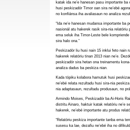
katak ida ne’e hanesan pasu importante ba 
husi peskizadór Timor oan sira ne’ebé agora
no konfiánsa iha avaliasaun no analiza rezu
“Ida ne’e hanesan mudansa importante ba pe
nasionál atu hakerek rasik sira-nia relatóriu
ema seluk iha Timor-Leste bele kompriende
sira halo ona.”
Peskizadór liu husi nain 15 inklui feto nain 
hakerek relatóriu tinan 2013 nian ne’e. Dezd
peskizadór sira hetan ona treinamentu kona-
analiza dadus ba peskiza nian.
Kada tópiku kolabora hamutuk husi peskizadó
ne’ebé relata rezultadu husi sira-nia peskiza
nia adaptasaun, rezultadu produsaun, no pr
Armindo Moises, Peskizadór ba Ai-Horis Rai 
distritu Ainaro, haktuir katak relatóriu ne’e 
hakerek, ne’ebé importante atu produs relat
“Relatóriu peskiza importante tanba ema tenk
susesu ka lae, dezafiu ne’ebé iha no difiku