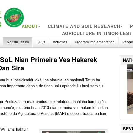
ABOUT
CLIMATE AND SOIL RESEARCH
P
AGRICULTURE IN TIMOR-LEST
Notisia Tetum
FAQs
Activities
Program Implementation
Peopl
 SoL Nian Primeira Ves Hakerek
NAT
Oan Sira
 husi peskizadór lokál iha sira-nia lan nasionál Tetun ba
sa importante depois de tinan ualu aprende liu husi serbisu
r Peskiza sira mak produs uluk relatóriu anuál iha lian Inglés
nune’e, relatóriu tinan 2013 nian primeira ves hakerek iha lian
nistério da Agricultura e Pescas (MAP) e depois tradus ba lian
SEV
Williams haktuir