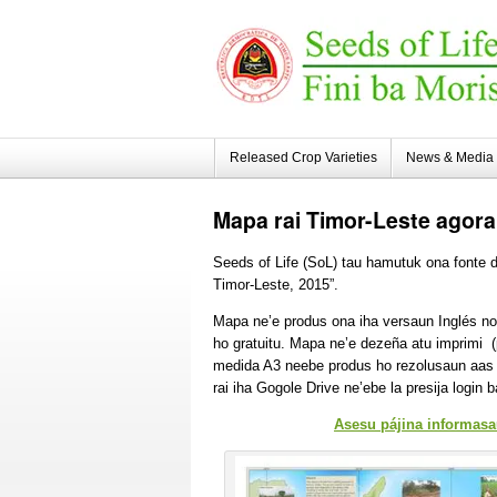
Released Crop Varieties
News & Media
Mapa
rai Timor-Leste agor
Seeds of Life (SoL) tau hamutuk ona fonte d
Timor-Leste, 2015”.
Mapa ne’e produs ona iha versaun Inglés no
ho gratuitu. Mapa ne’e dezeña atu imprimi (
medida A3 neebe produs ho rezolusaun aas 
rai iha Gogole Drive ne’ebe la presija login 
Asesu pájina informasa