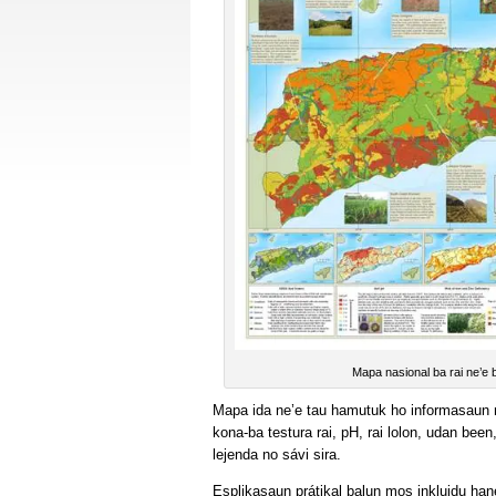
Mapa nasional ba rai ne’e b
Mapa ida ne’e tau hamutuk ho informasaun n
kona-ba testura rai, pH, rai lolon, udan been,
lejenda no sávi sira.
Esplikasaun prátikal balun mos inkluidu han