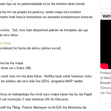
udu típu rai no potensialidade to’os iha teritóriu laran tomak.
pía ba imi nia projetu ka peskiza, tanba mapa ne’e kontem
WAT
namentu hodi hasa’e konsiénsia no aumenta komprensaun kona-ba
nísiu. SoL mos halo disponível pakote rai kompletu atu uja
a ne’e inklui:
De Timor
cocokkan) ho forma de arkivu (arkivu excel)
tama ba iha mapa
 teste rai o Solos 286.
Profess
pa rasik husi imi nia área fokus. Verifika buat seluk hanesan rísku
of West
u ba serbisu ida ne’e halo iha QGIS, programa MAP neebe
Breedin
Timor-
via You
 klíma no hidrojeolojia iha nível suco maka haree iha ita nia Papel
ó sai munisípiu 2 nian hanesan Dili ho Oecusse.
 staff iha TMap, Patrick Niemeyer no ALGIS iha Ministériu da