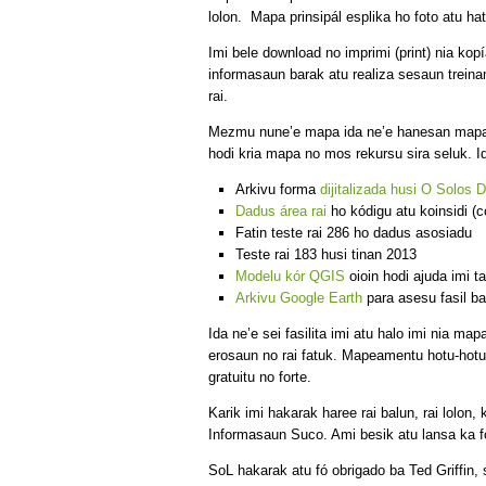
lolon. Mapa prinsipál esplika ho foto atu hat
Imi bele download no imprimi (print) nia ko
informasaun barak atu realiza sesaun trei
rai.
Mezmu nune’e mapa ida ne’e hanesan mapa i
hodi kria mapa no mos rekursu sira seluk. Id
Arkivu forma
dijitalizada husi O Solos 
Dadus área rai
ho kódigu atu koinsidi (
Fatin teste rai 286 ho dadus asosiadu
Teste rai 183 husi tinan 2013
Modelu kór QGIS
oioin hodi ajuda imi 
Arkivu Google Earth
para asesu fasil ba
Ida ne’e sei fasilita imi atu halo imi nia ma
erosaun no rai fatuk. Mapeamentu hotu-hot
gratuitu no forte.
Karik imi hakarak haree rai balun, rai lolon,
Informasaun Suco. Ami besik atu lansa ka f
SoL hakarak atu fó obrigado ba Ted Griffin,