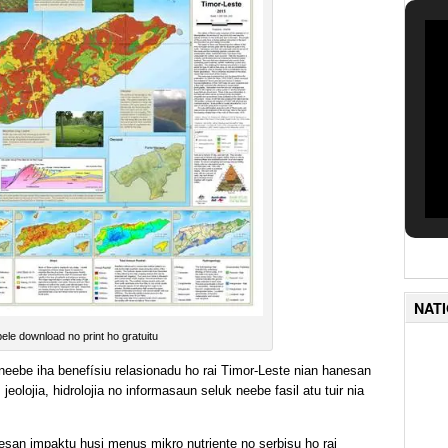
NAT
ele download no print ho gratuitu
eebe iha benefísiu relasionadu ho rai Timor-Leste nian hanesan
 jeolojia, hidrolojia no informasaun seluk neebe fasil atu tuir nia
esan impaktu husi menus mikro nutriente no serbisu ho rai