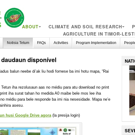
ABOUT
CLIMATE AND SOIL RESEARCH
P
AGRICULTURE IN TIMOR-LEST
Notisia Tetum
FAQs
Activities
Program Implementation
Peopl
a daudaun disponível
NAT
adus balun neebe di’ak liu hodi fornese ba imi hotu mapa, “Rai
 Tetun iha rezolusaun aas no médiu para atu download no print
print iha surat tahan ho medida A0 maibe bele mos lee iha
no médiu para bele responde ba imi nia nesesidade. Mapa ne’e
bainhira asesu.
un husi Google Drive agora
(la presija login)
SEV