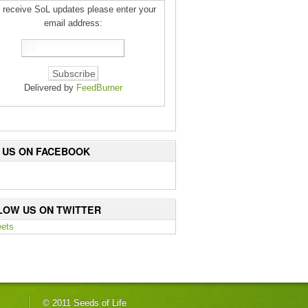
 receive SoL updates please enter your
email address:
Delivered by
FeedBurner
E US ON FACEBOOK
LOW US ON TWITTER
ets
© 2011 Seeds of Life