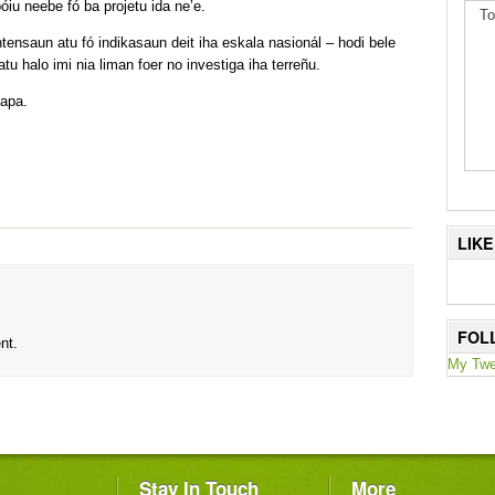
óiu neebe fó ba projetu ida ne’e.
To
tensaun atu fó indikasaun deit iha eskala nasionál – hodi bele
tu halo imi nia liman foer no investiga iha terreñu.
mapa.
LIK
FOL
nt.
My Twe
Stay In Touch
More