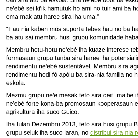
ne’ebé sei ki’ik hamutuk ho ami no tuir ami ba ho
ema mak atu haree sira iha uma.”
“Hau nia kaben mós suporta tebes hau no ba ha
ba atu sai membru husi grupu komunidade habara
Membru hotu-hotu ne’ebé iha kuaze interese teb
formasaun grupu tanba sira haree iha potensial
rendimentu ne’ebé sustentável. Membru sira ago
rendimentu hodi fó apóiu ba sira-nia familia no 
eskola.
Mezmu grupu ne’e mesak feto sira deit, maibe 
ne’ebé forte kona-ba promosaun kooperasaun e
agrikultura iha suco Guico.
Iha fulan Dezembru 2013, feto sira husi grupu 
grupu seluk iha suco laran, no
distribui sira-nia