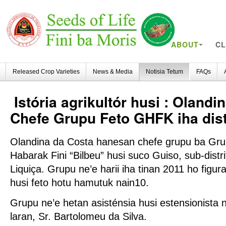
ABOUT
CL
Released Crop Varieties
News & Media
Notisia Tetum
FAQs
Istória
agrikultór husi : Olandi
Chefe Grupu Feto GHFK iha dist
Olandina da Costa hanesan chefe grupu ba Gr
Habarak Fini “Bilbeu” husi suco Guiso, sub-distri
Liquiça. Grupu ne’e harii iha tinan 2011 ho fig
husi feto hotu hamutuk nain10.
Grupu ne’e hetan asisténsia husi estensionista n
laran, Sr. Bartolomeu da Silva.