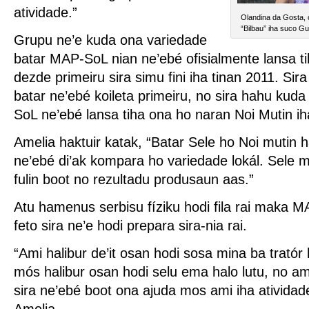
atividade.”
Olandina da Gosta, 
“Bilbau” iha suco Gui
Grupu ne’e kuda ona variedade
batar MAP-SoL nian ne’ebé ofisialmente lansa t
dezde primeiru sira simu fini iha tinan 2011. Sir
batar ne’ebé koileta primeiru, no sira hahu kud
SoL ne’ebé lansa tiha ona ho naran Noi Mutin ih
Amelia haktuir katak, “Batar Sele ho Noi mutin
ne’ebé di’ak kompara ho variedade lokál. Sele ma
fulin boot no rezultadu produsaun aas.”
Atu hamenus serbisu fíziku hodi fila rai maka M
feto sira ne’e hodi prepara sira-nia rai.
“Ami halibur de’it osan hodi sosa mina ba tratór h
mós halibur osan hodi selu ema halo lutu, no a
sira ne’ebé boot ona ajuda mos ami iha atividade
Amelia.