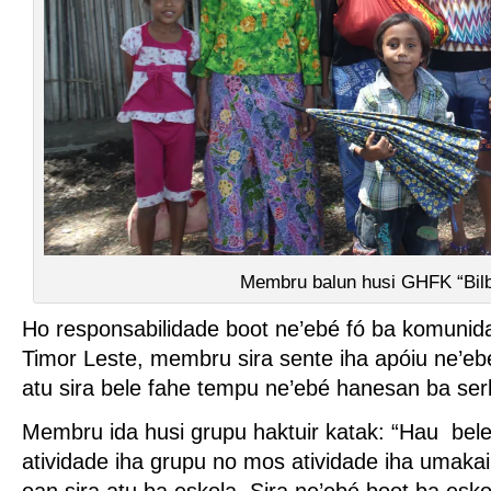
Membru balun husi GHFK “Bil
Ho responsabilidade boot ne’ebé fó ba komunida
Timor Leste, membru sira sente iha apóiu ne’eb
atu sira bele fahe tempu ne’ebé hanesan ba ser
Membru ida husi grupu haktuir katak: “Hau bel
atividade iha grupu no mos atividade iha umaka
oan sira atu ba eskola. Sira ne’ebé boot ba esko