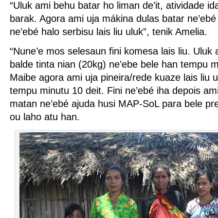
“Uluk ami behu batar ho liman de’it, atividade i
barak. Agora ami uja mákina dulas batar ne’eb
ne’ebé halo serbisu lais liu uluk”, tenik Amelia.
“Nune’e mos selesaun fini komesa lais liu. Uluk 
balde tinta nian (20kg) ne’ebe bele han tempu mi
Maibe agora ami uja pineira/rede kuaze lais liu 
tempu minutu 10 deit. Fini ne’ebé iha depois ami
matan ne’ebé ajuda husi MAP-SoL para bele pre
ou laho atu han.