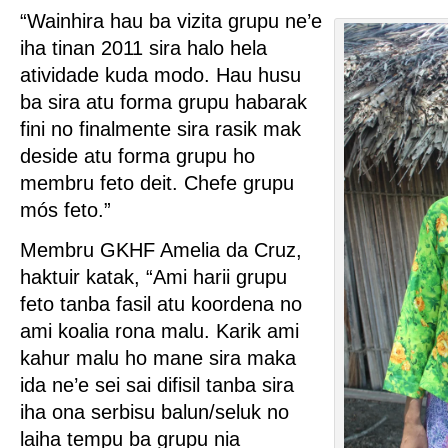
“Wainhira hau ba vizita grupu ne’e
iha tinan 2011 sira halo hela
atividade kuda modo. Hau husu
ba sira atu forma grupu habarak
fini no finalmente sira rasik mak
deside atu forma grupu ho
membru feto deit. Chefe grupu
mós feto.”
Membru GKHF Amelia da Cruz,
haktuir katak, “Ami harii grupu
feto tanba fasil atu koordena no
ami koalia rona malu. Karik ami
kahur malu ho mane sira maka
ida ne’e sei sai difisil tanba sira
iha ona serbisu balun/seluk no
laiha tempu ba grupu nia