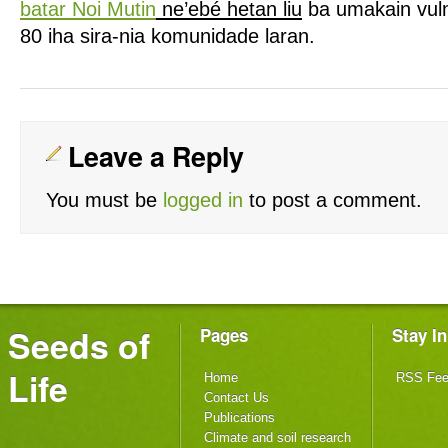
batar Noi Mutin
ne’ebé hetan liu
ba umakain vul
80 iha sira-nia komunidade laran.
Leave a Reply
You must be
logged in
to post a comment.
Seeds of
Pages
Stay I
Life
Home
RSS Fe
Contact Us
Publications
Climate and soil research