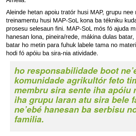
Aleinde hetan apoiu tratór husi MAP, grupu nee
treinamentu husi MAP-SoL kona ba tékniku kuda 
prosesu selesaun fini. MAP-SoL mós fó ajuda ma
hanesan lona, pineira/rede, mákina dulas batar, 
batar ho metin para fuhuk labele tama no materia
hodi fó apóiu ba sira-nia atividade.
ho responsabilidade boot ne’
komunidade agrikultór feto tim
membru sira sente iha apóiu 
iha grupu laran atu sira bele
ne’ebé hanesan ba serbisu n
familia.