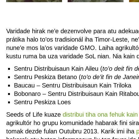
Varidade hirak ne’e dezenvolve para atu adeku
prátika halo to’os tradisionál iha Timor-Leste, ne
nune’e mos la’os varidade GMO. Laiha agrikultó
kustu ruma ba uza varidade SoL nian.
Nia kain d
Sentru Distribuisaun Kain Aileu (
to’o deit fin 
Sentru Peskiza Betano (
to’o de’it fin de Janei
Baucau – Sentru Distribuisaun Kain Triloka
Bobonaro – Sentru Distribuisaun Kain Ritabo
Sentru Peskiza Loes
Seeds of Life kuaze
distribui tiha ona fehuk kain
agrikultór ho grupu komunidade habarak fini sira 
tomak dezde fulan Outubru 2013. Karik imi iha