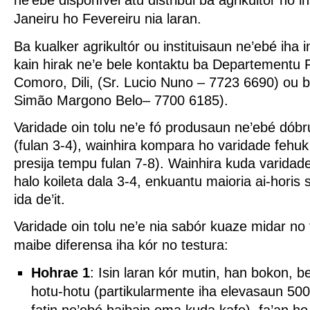
ne’ebé disponível atu distribui ba agrikultór no in
Janeiru ho Fevereiru nia laran.
Ba kualker agrikultór ou instituisaun ne’ebé iha 
kain hirak ne’e bele kontaktu ba Departementu 
Comoro, Dili, (Sr. Lucio Nuno – 7723 6690) ou b
Simão Margono Belo– 7700 6185).
Varidade oin tolu ne’e fó produsaun ne’ebé dób
(fulan 3-4), wainhira kompara ho varidade fehuk
presija tempu fulan 7-8).
Wainhira kuda varidade
halo koileta dala 3-4, enkuantu maioria ai-horis s
ida de’it.
Varidade oin tolu ne’e nia sabór kuaze midar no f
maibe diferensa iha kór no testura:
Hohrae 1
: Isin laran kór mutin, han bokon, 
hotu-hotu (partikularmente iha elevasaun 500