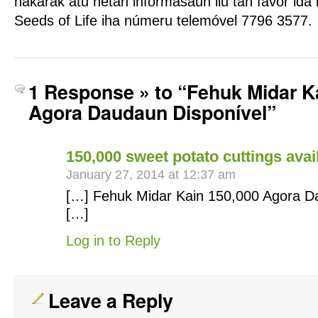
hakarak atu hetan informasaun liu tan favor ida 
Seeds of Life iha númeru telemóvel 7796 3577.
1 Response » to “Fehuk Midar K
Agora Daudaun Disponível”
150,000 sweet potato cuttings ava
January 27, 2014 at 12:37 am
[…] Fehuk Midar Kain 150,000 Agora D
[…]
Log in to Reply
Leave a Reply