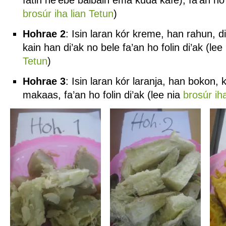
fatin ne’ebé baibain ema kuda kafe), fa’an ho f
brosúr iha lian Tetun
)
Hohrae 2
: Isin laran kór kreme, han rahun, d
kain han di’ak no bele fa’an ho folin di’ak (lee
Tetun
)
Hohrae 3
: Isin laran kór laranja, han bokon,
makaas, fa’an ho folin di’ak (lee nia
brosúr ih